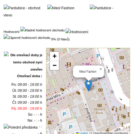
Hodnocení
0% (0 hlasů)
+
−
×
Nikol Fashion
Otevírací doba :
Po:
09:00 - 19:00 h
Út:
09:00 - 19:00 h
St:
09:00 - 19:00 h
Čt:
09:00 - 19:00 h
Pá:
09:00 - 19:00 h
So:
- : - h
Ne:
- : - h
- :
Leaflet
|
© OpenStreetMap contributors
- h