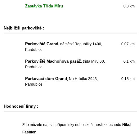
Zastávka Třída Míru
0.3 km
Nejbližší parkoviště :
Parkoviště Grand
, náměstí Republiky 1400,
0.07 km
Pardubice
Parkoviště Machoňova pasáž
, třída Míru 60,
0.1 km
Pardubice
Parkovací dům Grand
, Na Hrádku 2943,
0.18 km
Pardubice
Hodnocení firmy :
Zde můžete napsat přípomínky nebo zkušenosti k obchodu
Nikol
Fashion