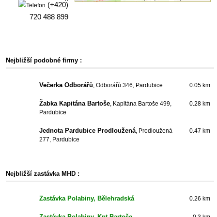
(+420)
720 488 899
Nejbližší podobné firmy :
Večerka Odborářů
, Odborářů 346, Pardubice
0.05 km
Žabka Kapitána Bartoše
, Kapitána Bartoše 499,
0.28 km
Pardubice
Jednota Pardubice Prodloužená
, Prodloužená
0.47 km
277, Pardubice
Nejbližší zastávka MHD :
Zastávka Polabiny, Bělehradská
0.26 km
Zastávka Polabiny, Kpt.Bartoše