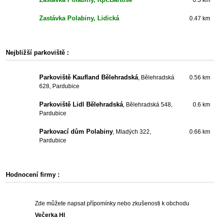
0.3 km
Zastávka Polabiny, Lidická
0.47 km
Nejbližší parkoviště :
Parkoviště Kaufland Bělehradská
, Bělehradská
0.56 km
628, Pardubice
Parkoviště Lidl Bělehradská
, Bělehradská 548,
0.6 km
Pardubice
Parkovací dům Polabiny
, Mladých 322,
0.66 km
Pardubice
Hodnocení firmy :
Zde můžete napsat přípomínky nebo zkušenosti k obchodu
Večerka HI