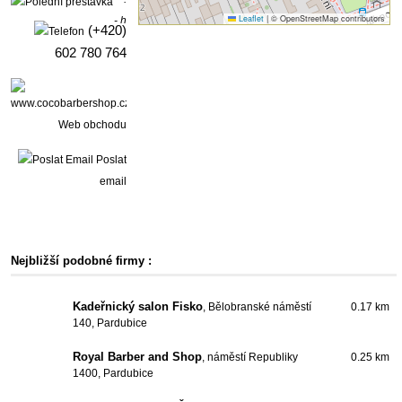
Leaflet
|
© OpenStreetMap contributors
- h
(+420)
602 780 764
Web obchodu
Poslat
email
Nejbližší podobné firmy :
Kadeřnický salon Fisko
, Bělobranské náměstí
0.17 km
140, Pardubice
Royal Barber and Shop
, náměstí Republiky
0.25 km
1400, Pardubice