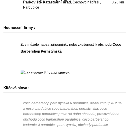
Parkoviště Katastrální úřad
, Čechovo nábřeží ,
0.26 km
Pardubice
Hodnocení firmy :
Zde můžete napsat přípomínky nebo zkušenosti k obchodu
Coco
Barbershop Pernštýnská
Přidat příspěvek
Klíčová slova :
coco barbershop pernstynska 6 pardubice, trhani chloupku z usi
a nosu, pardubice coco barbershop pernstynska, coco
barbershop pardubice provozni doba obchodu, provozni doba
obchodu coco barbershop pardubice, coco barbershop
kadernictvi pardubice pernstynska, obchody pardubice