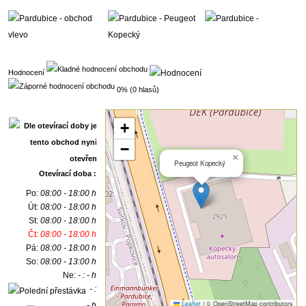
Hodnocení
0% (0 hlasů)
+
−
×
Peugeot Kopecký
Otevírací doba :
Po:
08:00 - 18:00 h
Út:
08:00 - 18:00 h
St:
08:00 - 18:00 h
Čt:
08:00 - 18:00 h
Pá:
08:00 - 18:00 h
So:
08:00 - 13:00 h
Ne:
- : - h
- :
Leaflet
|
© OpenStreetMap contributors
- h