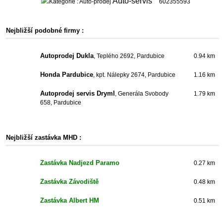
Auto-servis
602355593
Nejbližší podobné firmy :
Autoprodej Dukla
, Teplého 2692, Pardubice
0.94 km
Honda Pardubice
, kpt. Nálepky 2674, Pardubice
1.16 km
Autoprodej servis Dryml
, Generála Svobody
1.79 km
658, Pardubice
Nejbližší zastávka MHD :
Zastávka Nadjezd Paramo
0.27 km
Zastávka Závodiště
0.48 km
Zastávka Albert HM
0.51 km