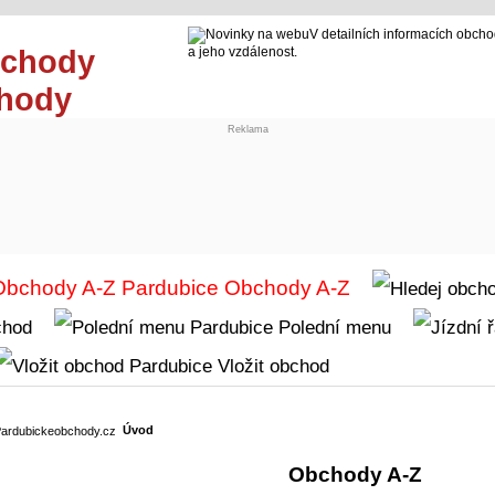
V detailních informacích obcho
a jeho vzdálenost.
chody
Reklama
Obchody A-Z
chod
Polední menu
Vložit obchod
Úvod
Obchody A-Z