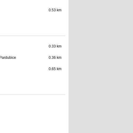
0.53 km
0.33 km
 Pardubice
0.36 km
0.65 km