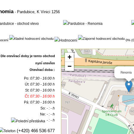
nomia
- Pardubice,
K Vinici 1256
ocení
0% (0
+
−
Otevírací doba :
Renomia
Po:
07:30 - 16:00 h
Út:
07:30 - 16:00 h
St:
07:30 - 16:00 h
Čt:
07:30 - 16:00 h
Pá:
07:30 - 16:00 h
So:
- : - h
Ne:
- : - h
- : - h
(+420) 466 536 677