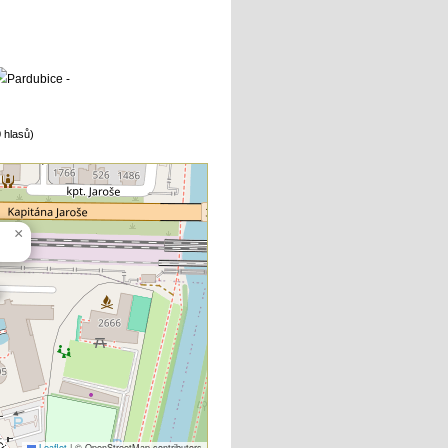
 hlasů)
×
Leaflet
|
© OpenStreetMap contributors