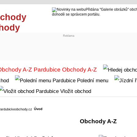
Přidána "Galerie obrázků" obc
dohodě se správcem portálu.
chody
Reklama
Obchody A-Z
chod
Polední menu
Vložit obchod
Úvod
Obchody A-Z