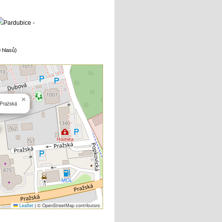
 hlasů)
×
 Pražská
Leaflet
|
© OpenStreetMap contributors