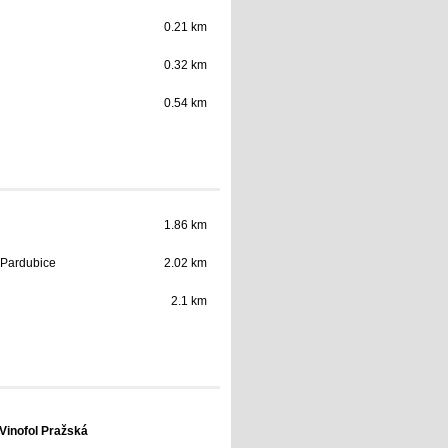
0.21 km
0.32 km
0.54 km
1.86 km
 Pardubice
2.02 km
2.1 km
Vinofol Pražská