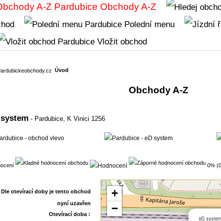
Obchody A-Z
chod
Polední menu
Vložit obchod
Úvod
Obchody A-Z
 system
- Pardubice,
K Vinici 1256
ocení
0% (0
+
−
Otevírací doba :
eD syste