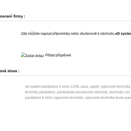
nocení firmy :
Zde můžete napsat přípomínky nebo zkušenosti k obchodu
eD syst
Přidat příspěvek
ová slova :
ed system pardubice k vinici 1256, asus, apple, vypocetni techni
techniky pardubice, pardubicke pocitacove obchody, obchody s pc
pardubice k vinici vypocetni technika, vypocetni technika levne pa