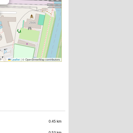
Leaflet
|
© OpenStreetMap contributors
0.45 km
0.53 km