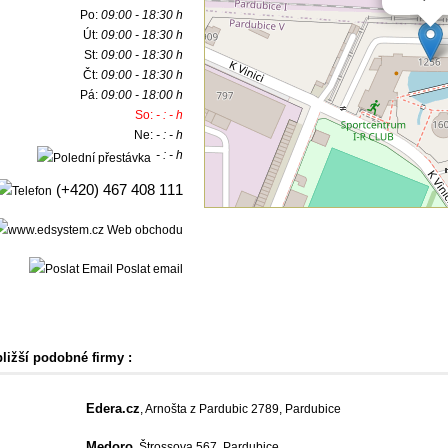
Po:
09:00 - 18:30 h
Út:
09:00 - 18:30 h
St:
09:00 - 18:30 h
Čt:
09:00 - 18:30 h
Pá:
09:00 - 18:00 h
So:
- : - h
Ne:
- : - h
- : - h
(+420) 467 408 111
Web obchodu
Poslat email
bližší podobné firmy :
Edera.cz
, Arnošta z Pardubic 2789, Pardubice
Medoro
, Štrossova 567, Pardubice