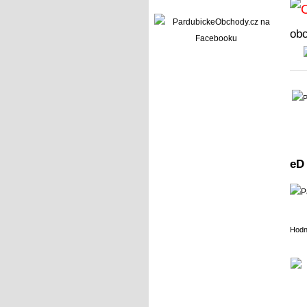
ob
eD
Hodn