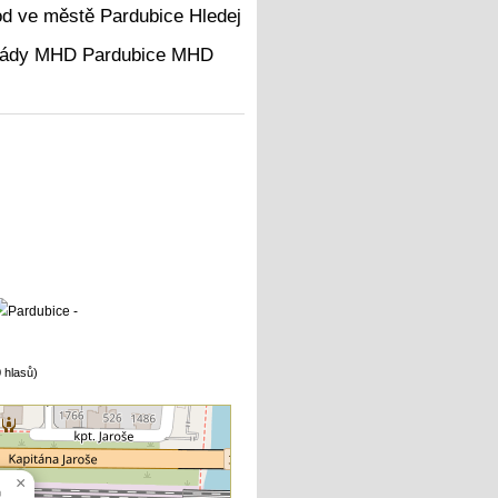
Hledej
MHD
 hlasů)
×
m