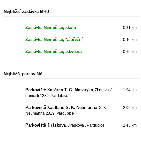
Nejbližší zastávka MHD :
Zastávka Nemošice, škola
0.31 km
Zastávka Nemošice, Nábřežní
0.46 km
Zastávka Nemošice, 5.května
0.69 km
Nejbližší parkoviště :
Parkoviště Kasárna T. G. Masaryka
, Zborovské
1.94 km
náměstí 1230, Pardubice
Parkoviště Kaufland S. K. Neumanna
, S. K.
2.02 km
Neumanna 2819, Pardubice
Parkoviště Jiráskova
, Jiráskova , Pardubice
2.45 km