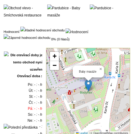
Hodnocení
0% (0 hlasů)
+
−
×
Baby masáže
Otevírací doba :
Po:
- : - h
Út:
- : - h
St:
- : - h
Čt:
- : - h
Pá:
- : - h
So:
- : - h
Ne:
- : - h
- :
Leaflet
|
© OpenStreetMap contributors
- h