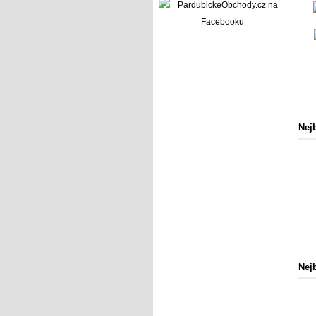
Nej
Nej