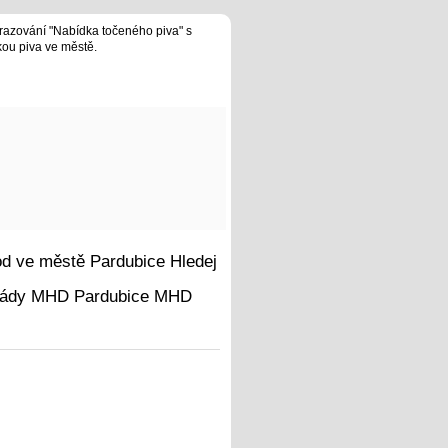
razování "Nabídka točeného piva" s
kou piva ve městě.
Hledej
MHD