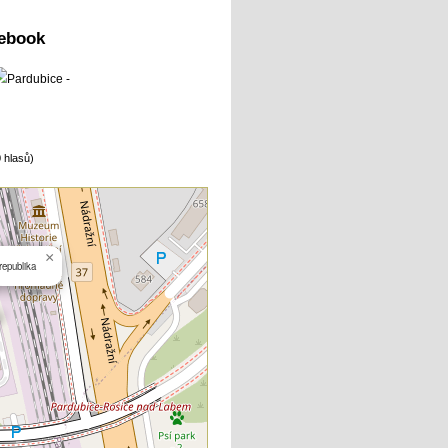
 hlasů)
×
republika