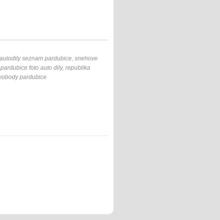
, autodily seznam pardubice, snehove
pardubice foto auto dily, republika
svobody pardubice