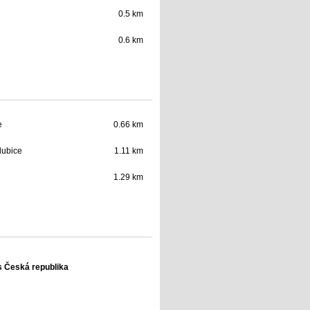
0.5 km
0.6 km
e
0.66 km
dubice
1.11 km
1.29 km
s Česká republika