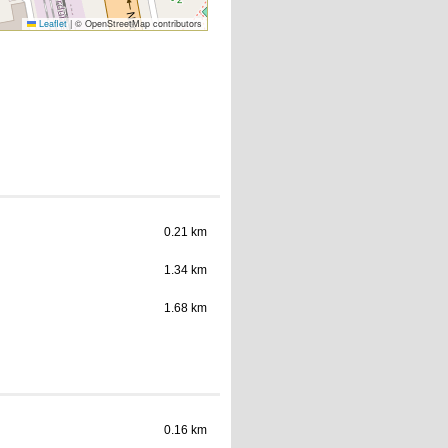
Leaflet
|
© OpenStreetMap contributors
0.21 km
1.34 km
1.68 km
0.16 km