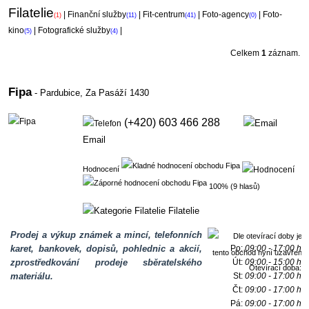
Filatelie
|
Finanční služby
|
Fit-centrum
|
Foto-agency
|
Foto-
(1)
(11)
(41)
(0)
kino
|
Fotografické služby
|
(5)
(4)
Celkem
1
záznam.
Fipa
- Pardubice,
Za Pasáží 1430
(+420) 603 466 288
Email
Hodnocení
100% (9 hlasů)
Filatelie
Prodej a výkup známek a mincí, telefonních
karet, bankovek, dopisů, pohlednic a akcií,
Po:
09:00 - 17:00 h
zprostředkování prodeje sběratelského
Út:
09:00 - 15:00 h
Otevírací doba:
materiálu.
St:
09:00 - 17:00 h
Čt:
09:00 - 17:00 h
Pá:
09:00 - 17:00 h