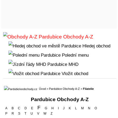
Obchody A-Z
Hledej obchod
Polední menu
MHD
Vložit obchod
Úvod
>
Pardubice Obchody A-Z
>
Filatelie
Pardubice Obchody A-Z
F
A
B
C
D
E
G
H
I
J
K
L
M
N
O
P
R
S
T
U
V
W
Z