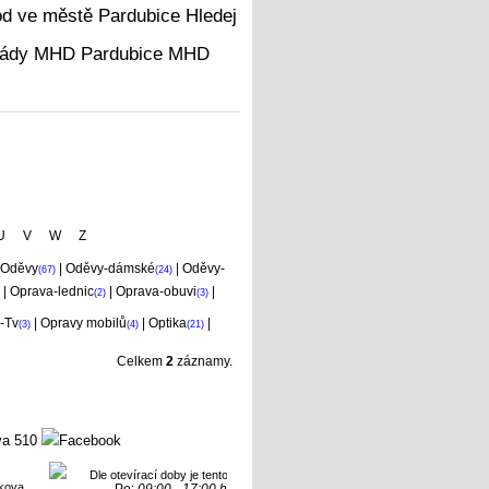
Hledej
MHD
U
V
W
Z
Oděvy
|
Oděvy-dámské
|
Oděvy-
(67)
(24)
|
Oprava-lednic
|
Oprava-obuvi
|
(2)
(3)
-Tv
|
Opravy mobilů
|
Optika
|
(3)
(4)
(21)
Celkem
2
záznamy.
va 510