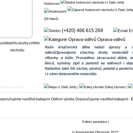
Hodnocení
(56 hlasů)
(+420) 466 615 269
Em
Oprava-oděvů
Web
Naše krejčovská dílna nabízí úpravy a o
obchodu
oděvůOpravujeme všechny druhy materiálů v
rifloviny a kůže. Provádíme zkracování délek, o
límců, výměny zipů a patentů na oděvech i dopl
Nabízíme také šití záclon, závěsů, potahů a povlečen
i z vámi doneseného materiálu.
|
Edituj záznam
|
dní úprava 4.2.2025
Doporučujume navštívit kategorii :
O
Folklor pardubice
|
© Pardubické Obchody 2022