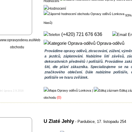
Hodnocení
93%
hlasů)
(+420) 721 676 636
Em
Web
Oprava-oděvů
obchodu
Provádíme opravy oděvů, zkracování, zúžení, výměn
a jezdců, záplatování. Nabízíme šití závěsů, zá
dekorativních předmětů i polštářů. Provádíme zak
šití, dle přání zákazníka. Specializujeme se na 
značkového oblečení. Dále nabízíme polštáře, 
polštáře ve tvaru zvířátek.
|
Edituj z
dní úprava 2.9.2016
(0)
obchodu
U Zlaté Jehly
- Pardubice,
17. listopadu 254