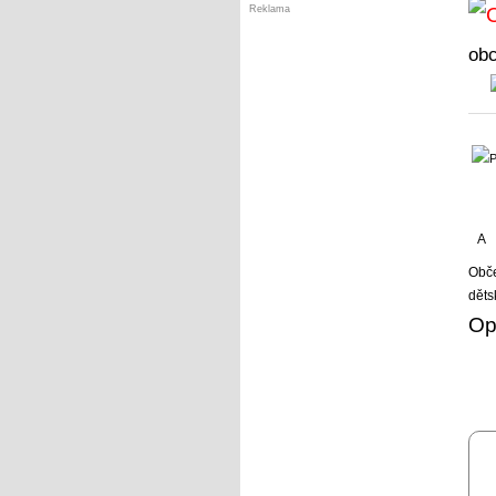
Reklama
ob
A
Obče
děts
Op