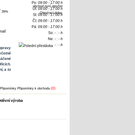
Po:
09:00 - 17:00 h
Út:
09:00 - 17:00 h
39%
Otevírací doba:
St:
09:00 - 17:00 h
Čt:
09:00 - 17:00 h
Pá:
09:00 - 17:00 h
ail
So:
- : - h
Ne:
- : - h
- : - h
pravy
četně
táčené
ňcích.
í, a to
(0)
Připomínky k obchodu
děvní výroba