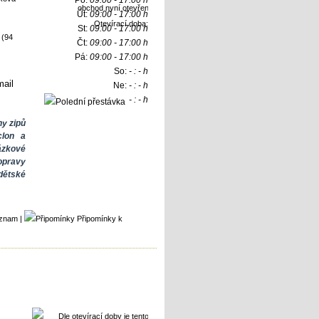
Po:
09:00 - 17:00 h
Út:
09:00 - 17:00 h
Otevírací doba:
St:
09:00 - 17:00 h
 (94
Čt:
09:00 - 17:00 h
Pá:
09:00 - 17:00 h
So:
- : - h
ail
Ne:
- : - h
- : - h
y zipů
clon a
ázkové
opravy
dětské
áznam
|
Připomínky k