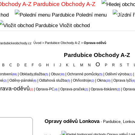
Obchody A-Z
chod
Polední menu
Vložit obchod
Úvod
>
Pardubice Obchody A-Z
>
Oprava-oděvů
Pardubice Obchody A-Z
O
B
C
D
E
F
G
H
I
J
K
L
M
N
P
R
S
T
rstvení
|
Obklady,dlažba
|
Obuv
|
Ochranné pomůcky
|
Oděvní výroba
|
(69)
(5)
(30)
(5)
(1)
ké
|
Oděvy-pánské
|
Odtahová služba
|
Ohňostroje
|
Okna
|
Oprava lyží
(2)
(6)
(5)
(2)
(20)
(4)
rava-oděvů
|
Oprava-PC
|
Oprava-praček
|
Oprava-tiskáren
|
Oprava
(2)
(4)
(2)
(2)
Opravy oděvů Lonkova
- Pardubice,
Lonko