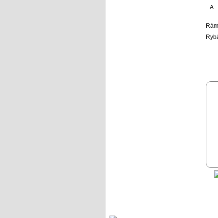
A
Rám
Rybá