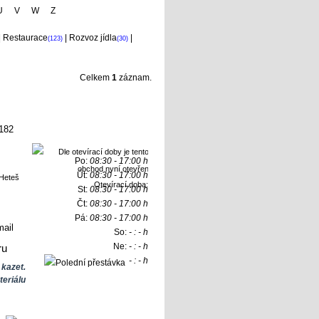
U
V
W
Z
|
Restaurace
|
Rozvoz jídla
|
(123)
(30)
Celkem
1
záznam.
 182
Po:
08:30 - 17:00 h
Út:
08:30 - 17:00 h
Otevírací doba:
St:
08:30 - 17:00 h
Čt:
08:30 - 17:00 h
Pá:
08:30 - 17:00 h
ail
So:
- : - h
Ne:
- : - h
ru
- : - h
kazet.
teriálu