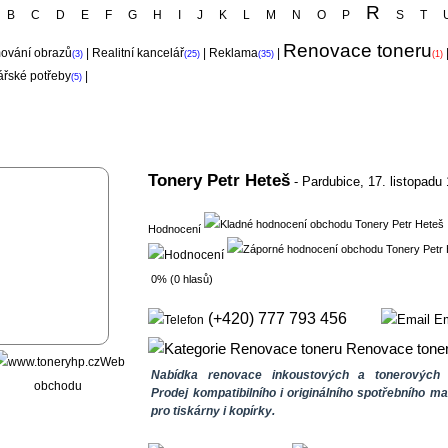
R
B
C
D
E
F
G
H
I
J
K
L
M
N
O
P
S
T
Renovace toneru
ování obrazů
|
Realitní kancelář
|
Reklama
|
(3)
(25)
(35)
(1)
řské potřeby
|
(5)
Tonery Petr Heteš
- Pardubice,
17. listopadu
Hodnocení
0% (0 hlasů)
(+420) 777 793 456
Em
Renovace tone
Web
Nabídka renovace inkoustových a tonerových 
obchodu
Prodej kompatibilního i originálního spotřebního ma
pro tiskárny i kopírky.