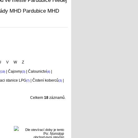
Hledej
MHD
U
V
W
Z
y
|
Čajovny
|
Čalounictví
|
(19)
(3)
(4)
aci stanice LPG
|
Čistení koberců
|
(7)
(3)
Celkem
18
záznamů.
Po:
Nonstop