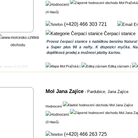
(4 hlasů)
(+420) 466 303 721
Em
Čerpací stanice
Web
Provoz čerpací stanice s nabídkou benzínu Natural
obchodu
a Super plus 98 a nafty. K dispozici myčka. Na
doplňková prodej a možnost platby kartou.
|
Edituj záznam
|
dní úprava 15.10.2015
Mol Jana Zajíce
- Pardubice,
Jana Zajíce
Hodnocení
(0 hlasů)
(+420) 466 263 725