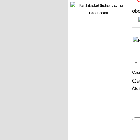
ob
A
Cas
Če
Čist