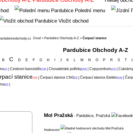
chod
Polední menu
Vložit obchod
Úvod
>
Pardubice Obchody A-Z
>
Čerpací stanice
Pardubice Obchody A-Z
C
B
D
E
F
G
H
I
J
K
L
M
N
O
P
R
S
T
ino
|
Cestovní kanceláře
|
Chovatelské potřeby
|
Copycentrum
|
Cukrárn
(2)
(19)
(18)
(12)
rpací stanice
|
Čerpací stanice CNG
|
Čerpací stanice Elektro
|
Čerp
(18)
(3)
(14)
írna
|
(3)
Mol Pražská
- Pardubice,
Pražská
Hodnocení