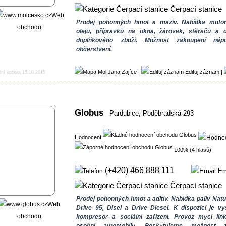
Čerpací stanice
Web
Prodej pohonných hmot a maziv. Nabídka moto
obchodu
olejů, přípravků na okna, žárovek, stěračů a d
doplňkového zboží. Možnost zakoupení náp
občerstvení.
|
Edituj záznam
|
dní úprava 15.10.2015
Globus
- Pardubice,
Poděbradská 293
Hodnocení
100% (4 hlasů)
(+420) 466 888 111
Em
Čerpací stanice
Prodej pohonných hmot a aditiv. Nabídka paliv Natu
Web
Drive 95, Disel a Drive Diesel. K dispozici je vy
obchodu
kompresor a sociální zařízení. Provoz mycí lin