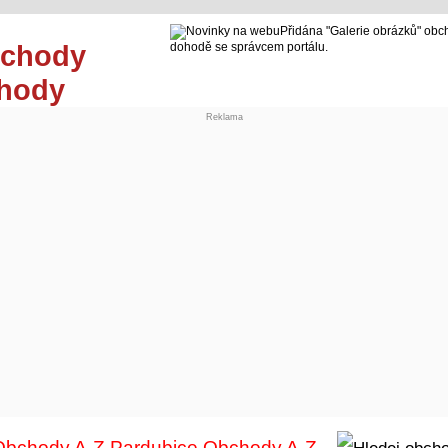
Přidána "Galerie obrázků" obc
dohodě se správcem portálu.
chody
Reklama
Obchody A-Z