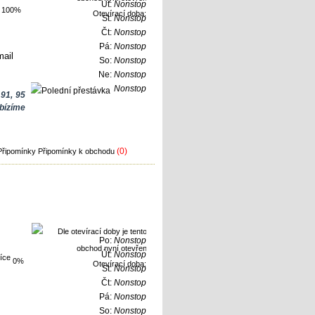
Út:
Nonstop
100%
Otevírací doba:
St:
Nonstop
Čt:
Nonstop
Pá:
Nonstop
ail
So:
Nonstop
Ne:
Nonstop
Nonstop
 91, 95
bízíme
(0)
Připomínky k obchodu
Po:
Nonstop
Út:
Nonstop
0%
Otevírací doba:
St:
Nonstop
Čt:
Nonstop
Pá:
Nonstop
So:
Nonstop