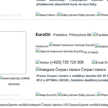
osobní automobily. Poskytujeme možnost zí
předplacené zákaznické karty na mycí linky.
|
Edituj záznam
|
dní úprava 25.10.2015
EuroOil
- Pardubice,
Průmyslová 481
Hodnocení
0% (0 hlasů)
(+420) 735 720 309
Em
Čerpací stanice
Provoz čerpací stanice s nabídkou benzínu BA 95 
Web
95 E a OPTIMAL DIESEL. Nabízíme doplňkový prodej
obchodu
|
Edituj záznam
|
dní úprava 18.1.2021
Doporučujume navštívit katego