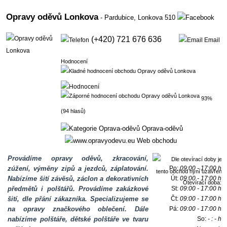
Opravy oděvů Lonkova
- Pardubice,
Lonkova 510
(+420) 721 676 636
Email
Hodnocení
93%
(94 hlasů)
Oprava-oděvů
Web obchodu
Provádíme opravy oděvů, zkracování,
zúžení, výměny zipů a jezdců, záplatování.
Po:
09:00 - 17:00 h
Nabízíme šití závěsů, záclon a dekorativních
Út:
09:00 - 17:00 h
Otevírací doba:
předmětů i polštářů. Provádíme zakázkové
St:
09:00 - 17:00 h
šití, dle přání zákazníka. Specializujeme se
Čt:
09:00 - 17:00 h
na opravy značkového oblečení. Dále
Pá:
09:00 - 17:00 h
nabízíme polštáře, dětské polštáře ve tvaru
So:
- : - h