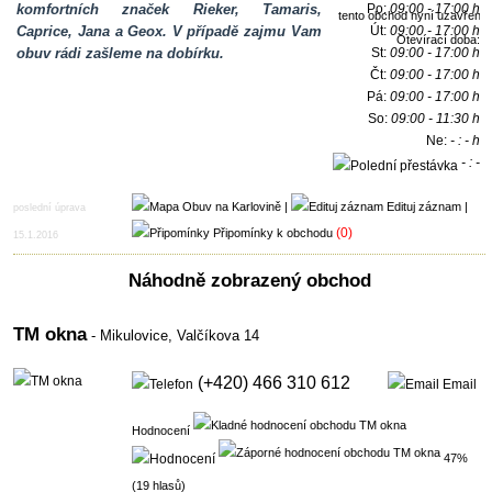
komfortních značek Rieker, Tamaris,
Po:
09:00 - 17:00 h
Caprice, Jana a Geox. V případě zajmu Vam
Út:
09:00 - 17:00 h
Otevírací doba:
obuv rádi zašleme na dobírku.
St:
09:00 - 17:00 h
Čt:
09:00 - 17:00 h
Pá:
09:00 - 17:00 h
So:
09:00 - 11:30 h
Ne:
- : - h
- : -
h
|
Edituj záznam
|
poslední úprava
(0)
Připomínky k obchodu
15.1.2016
Náhodně zobrazený obchod
TM okna
- Mikulovice,
Valčíkova 14
(+420) 466 310 612
Email
Hodnocení
47%
(19 hlasů)