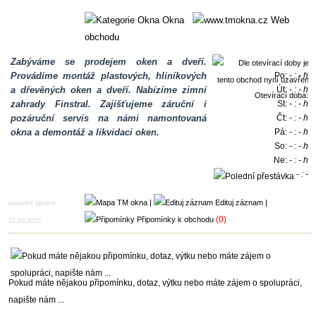
Okna
Web
obchodu
Zabýváme se prodejem oken a dveří.
Provádíme montáž plastových, hliníkových
Po:
- : - h
a dřevěných oken a dveří. Nabízíme zimní
Út:
- : - h
Otevírací doba:
zahrady Finstral. Zajišťujeme záruční i
St:
- : - h
pozáruční servis na námi namontovaná
Čt:
- : - h
okna a demontáž a likvidaci oken.
Pá:
- : - h
So:
- : - h
Ne:
- : - h
- : -
h
|
Edituj záznam
|
poslední úprava
(0)
Připomínky k obchodu
15.10.2015
Pokud máte nějakou připomínku, dotaz, výtku nebo máte zájem o spolupráci,
napište nám ...