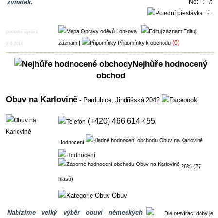
zvířátek.
Ne:
- : - h
- : -
h
|
Edituj
poslední úprava
(0)
záznam
|
Připomínky k obchodu
2.9.2016
Nejhůře hodnocený
obchod
Obuv na Karlovině
- Pardubice,
Jindřišská 2042
(+420) 466 614 455
Hodnocení
26% (27
hlasů)
Obuv
Nabízíme velký výběr obuvi německých