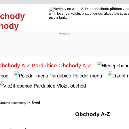
V detailu obchodu přidáno zo
wi-fi, točenou kofolu, platbu kartou, akceptuje strav
pivo z tanku.
chody
Reklama
Obchody A-Z
chod
Polední menu
Vložit obchod
Úvod
Obchody A-Z