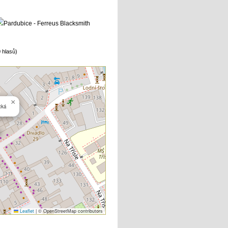
 hlasů)
×
cká
Leaflet
|
© OpenStreetMap contributors