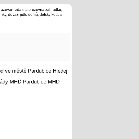
brazování zda má prozovna zahrádku,
enky, dováží jídlo domů, dětský kout a
Hledej
MHD