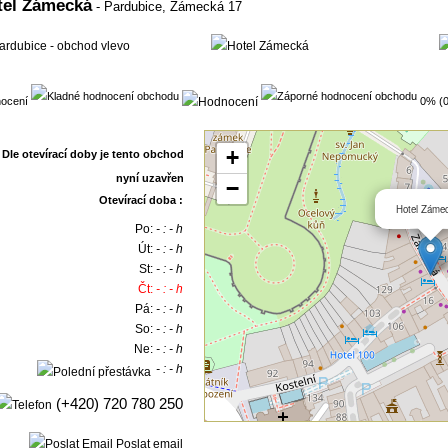
tel Zámecká
- Pardubice,
Zámecká 17
ocení
0% (0
+
−
Otevírací doba :
Hotel Záme
Po:
- : - h
Út:
- : - h
St:
- : - h
Čt:
- : - h
Pá:
- : - h
So:
- : - h
Ne:
- : - h
- : - h
(+420) 720 780 250
Poslat email