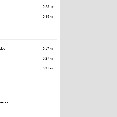
0.28 km
0.35 km
bice
0.17 km
0.27 km
0.31 km
mecká