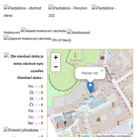
Hodnocení
0% (0 hlasů)
+
−
×
Penzion 102
Otevírací doba :
Po:
- : - h
Út:
- : - h
St:
- : - h
Čt:
- : - h
Pá:
- : - h
So:
- : - h
Ne:
- : - h
- :
Leaflet
|
© OpenStreetMap contributors
- h