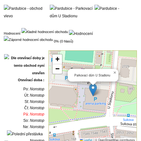
Hodnocení
0% (0 hlasů)
+
−
×
Parkovací dům U Stadionu
Otevírací doba :
Po:
Nonstop
Út:
Nonstop
St:
Nonstop
Čt:
Nonstop
Pá:
Nonstop
So:
Nonstop
Ne:
Nonstop
Leaflet
|
© OpenStreetMap contributors
Nonstop