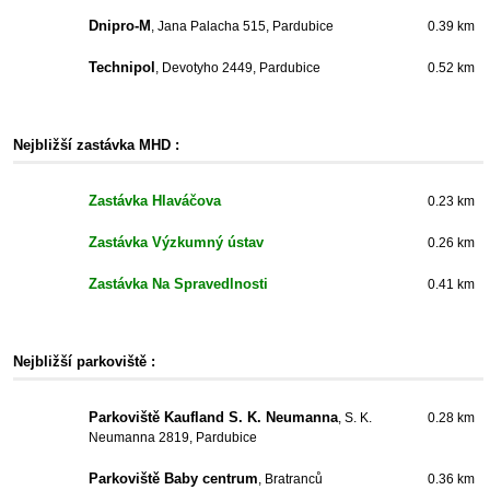
Dnipro-M
, Jana Palacha 515, Pardubice
0.39 km
Technipol
, Devotyho 2449, Pardubice
0.52 km
Nejbližší zastávka MHD :
Zastávka Hlaváčova
0.23 km
Zastávka Výzkumný ústav
0.26 km
Zastávka Na Spravedlnosti
0.41 km
Nejbližší parkoviště :
Parkoviště Kaufland S. K. Neumanna
, S. K.
0.28 km
Neumanna 2819, Pardubice
Parkoviště Baby centrum
, Bratranců
0.36 km