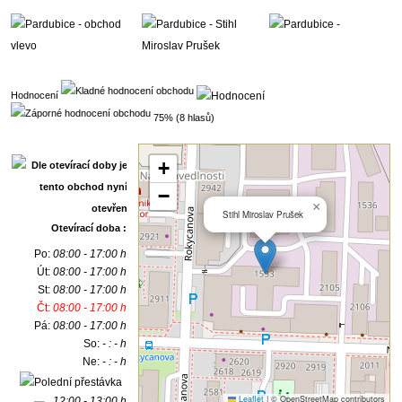
Hodnocení
75% (8 hlasů)
+
−
×
Stihl Miroslav Prušek
Otevírací doba :
Po:
08:00 - 17:00 h
Út:
08:00 - 17:00 h
St:
08:00 - 17:00 h
Čt:
08:00 - 17:00 h
Pá:
08:00 - 17:00 h
So:
- : - h
Ne:
- : - h
Leaflet
|
© OpenStreetMap contributors
12:00 - 13:00 h