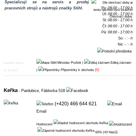
Specializuji se na servis a prodej
pracovních strojů a nástrojů značky Stihl.
Po:
08:00 - 17:00 h
Út:
08:00 - 17:00 h
Otevírací doba:
St:
08:00 - 17:00 h
Čt:
08:00 - 17:00 h
Pá:
08:00 - 17:00 h
So:
- : - h
Ne:
- : - h
12:00 - 13:00 h
|
Edituj záznam
poslední úprava
(0)
|
Připomínky k obchodu
27.10.2015
Keřka
- Pardubice,
Fáblovka 518
(+420) 466 644 621
Email
Hodnocení
60% (43 hlasů)