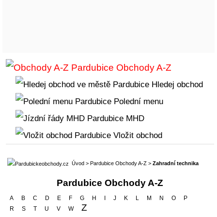
Obchody A-Z
Hledej obchod
Polední menu
MHD
Vložit obchod
Úvod
>
Pardubice Obchody A-Z
>
Zahradní technika
Pardubice Obchody A-Z
A
B
C
D
E
F
G
H
I
J
K
L
M
N
O
P
Z
R
S
T
U
V
W