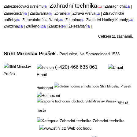
Zahradní technika
Zabezpečovací systémy
|
|
Zahradnictví
|
(4)
(11)
(12)
Zámečnictví
|
Zastavárna
|
Zbraně
|
Zdravá výživa
|
Zdravotnické
(9)
(5)
(3)
(11)
potřeby
|
Zdravotnické zařízení
|
Zelenina
|
Zlatnictví-Hodiny-Klenoty
|
(8)
(20)
(3)
(24)
Zmrzlina
|
Zrušeno
|
Žaluzie
|
Železářství
|
(18)
(102)
(10)
(3)
Celkem
11
záznamů.
Stihl Miroslav Prušek
- Pardubice,
Na Spravedlnosti 1533
(+420) 466 635 061
Email
Hodnocení
75% (8
hlasů)
Zahradní technika
Web obchodu