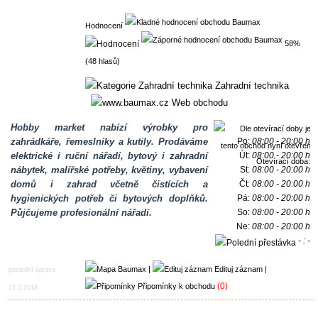
Hodnocení
58%
(48 hlasů)
Zahradní technika
Web obchodu
Hobby market nabízí výrobky pro
zahrádkáře, řemeslníky a kutily. Prodáváme
Po:
08:00 - 20:00 h
elektrické i ruční nářadí, bytový i zahradní
Út:
08:00 - 20:00 h
Otevírací doba:
nábytek, malířské potřeby, květiny, vybavení
St:
08:00 - 20:00 h
domů i zahrad včetně čistících a
Čt:
08:00 - 20:00 h
hygienických potřeb či bytových doplňků.
Pá:
08:00 - 20:00 h
Půjčujeme profesionální nářadí.
So:
08:00 - 20:00 h
Ne:
08:00 - 20:00 h
- : -
h
|
Edituj záznam
|
poslední úprava
(0)
Připomínky k obchodu
22.3.2018