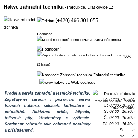
Hakve zahradní technika
- Pardubice,
Dražkovice 12
(+420) 466 301 055
Hodnocení
50%
(2 hlasů)
Zahradní technika
Web obchodu
Prodej a servis zahradní a lesnické techniky.
Zajišťujeme záruční i pozáruční servis
Po:
08:00 - 16:30 h
travních traktorů, sekaček, kultivátorů a
Út:
08:00 - 16:30 h
Otevírací doba:
polostřihů. Nabízíme drtiče, štípače,
St:
08:00 - 16:30 h
řetězové pily, křovinořezy a vyžínače.
Čt:
08:00 - 16:30 h
Sortiment zahrnuje také ochranné pomůcky
Pá:
08:00 - 16:30 h
a příslušenství.
So:
- : - h
Ne:
- : - h