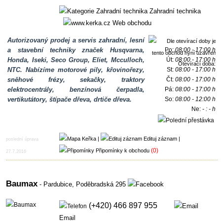
Zahradní technika
Web obchodu
Autorizovaný prodej a servis zahradní, lesní
a stavební techniky značek Husqvarna,
Po:
08:00 - 17:00 h
Honda, Iseki, Seco Group, Eliet, Mcculloch,
Út:
08:00 - 17:00 h
Otevírací doba:
NTC. Nabízíme motorové pily, křovinořezy,
St:
08:00 - 17:00 h
sněhové frézy, sekačky, traktory
Čt:
08:00 - 17:00 h
elektrocentrály, benzínová čerpadla,
Pá:
08:00 - 17:00 h
vertikutátory, štípače dřeva, drtiče dřeva.
So:
08:00 - 12:00 h
Ne:
- : - h
12:00 - 12:30 h
|
Edituj záznam
|
poslední úprava
(0)
Připomínky k obchodu
27.7.2016
Baumax
- Pardubice,
Poděbradská 295
(+420) 466 897 955
Email