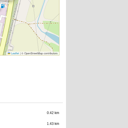
Leaflet
|
© OpenStreetMap contributors
0.42 km
1.43 km