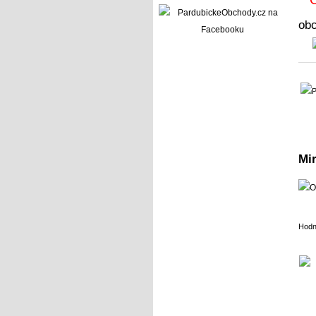
ob
Mi
Hodn