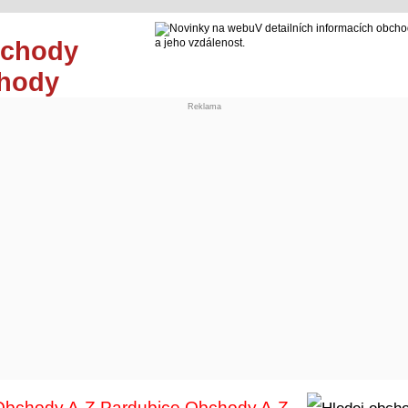
V detailních informacích obcho
a jeho vzdálenost.
chody
Reklama
Obchody A-Z