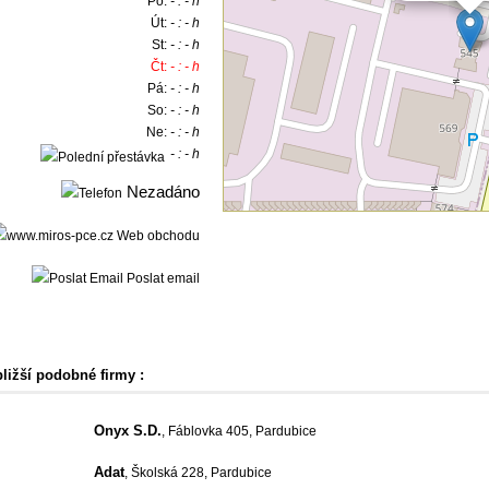
Po:
- : - h
Út:
- : - h
St:
- : - h
Čt:
- : - h
Pá:
- : - h
So:
- : - h
Ne:
- : - h
- : - h
Nezadáno
Web obchodu
Poslat email
bližší podobné firmy :
Onyx S.D.
, Fáblovka 405, Pardubice
Adat
, Školská 228, Pardubice