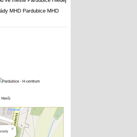
Hledej
MHD
 hlasů)
×
 stavby