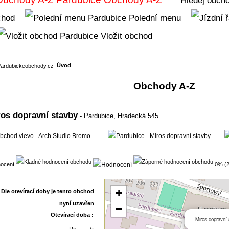
chod
Polední menu
Vložit obchod
Úvod
Obchody A-Z
ros dopravní stavby
- Pardubice,
Hradecká 545
ocení
0% (2
+
−
Otevírací doba :
Miros dopravní