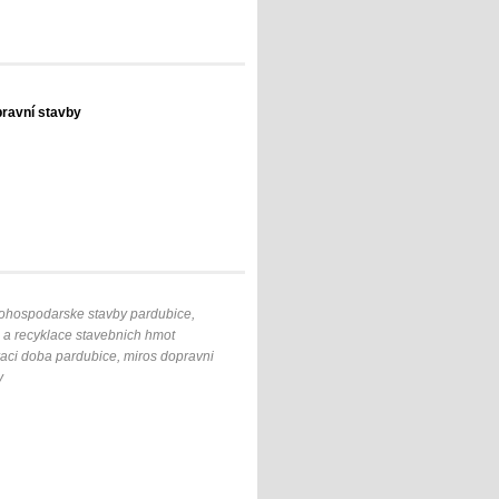
pravní stavby
odohospodarske stavby pardubice,
e a recyklace stavebnich hmot
raci doba pardubice, miros dopravni
y