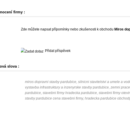
nocení firmy :
Zde můžete napsat přípomínky nebo zkušenosti k obchodu
Miros do
Přidat příspěvek
ová slova :
miros dopravni stavby pardubice, silnicni stavitelstvi a umele a v
vystavba infrastruktury a inzenyrske stavby pardubice, zemni prac
pardubice, stavebni firmy hradecka pardubice, stavebni firmy otevi
stavby pardubice cena stavebni firmy, hradecka pardubice obchod