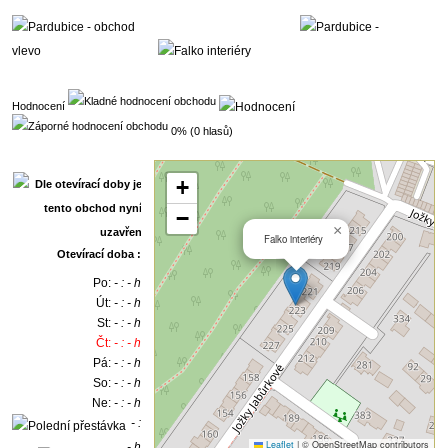
Hodnocení
0% (0 hlasů)
+
−
×
Falko interiéry
Otevírací doba :
Po:
- : - h
Út:
- : - h
St:
- : - h
Čt:
- : - h
Pá:
- : - h
So:
- : - h
Ne:
- : - h
- :
Leaflet
|
© OpenStreetMap contributors
- h