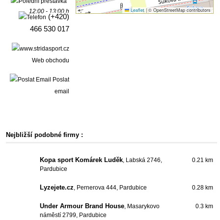
Leaflet
|
© OpenStreetMap contributors
12:00 - 13:00 h
(+420)
466 530 017
Web obchodu
Poslat
email
Nejbližší podobné firmy :
Kopa sport Komárek Luděk
, Labská 2746,
0.21 km
Pardubice
Lyzejete.cz
, Pernerova 444, Pardubice
0.28 km
Under Armour Brand House
, Masarykovo
0.3 km
náměstí 2799, Pardubice