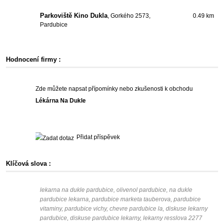
Parkoviště Kino Dukla
, Gorkého 2573,
0.49 km
Pardubice
Hodnocení firmy :
Zde můžete napsat přípomínky nebo zkušenosti k obchodu
Lékárna Na Dukle
Přidat příspěvek
Klíčová slova :
lekarna na dukle pardubice, olivenol pardubice, na dukle
pardubice lekarna, pardubice marketa tauberova, pardubice
vitaminy, pardubice vichy, chevre pardubice la, diskuse lekarny
pardubice, diskuse pardubice lekarny, lekarny resslova 2277