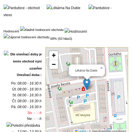
Hodnocení
68% (63 hlasů)
+
−
×
Lékárna Na Dukle
Otevírací doba :
Po:
08:00 - 16:30 h
Út:
08:00 - 16:30 h
St:
08:00 - 16:30 h
Čt:
08:00 - 16:30 h
Pá:
08:00 - 16:30 h
So:
- : - h
Ne:
- : - h
Leaflet
|
© OpenStreetMap contributors
12:00 - 12:30 h