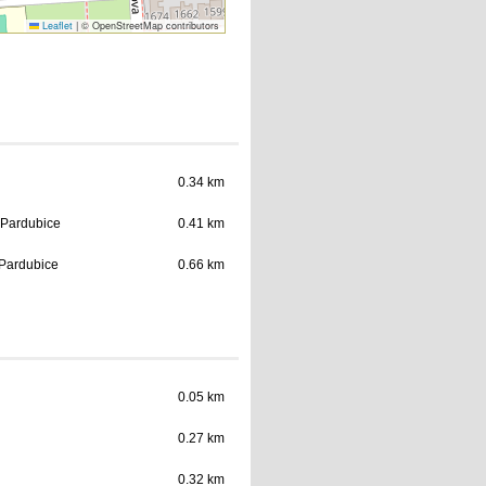
Leaflet
|
© OpenStreetMap contributors
0.34 km
 Pardubice
0.41 km
 Pardubice
0.66 km
0.05 km
0.27 km
0.32 km