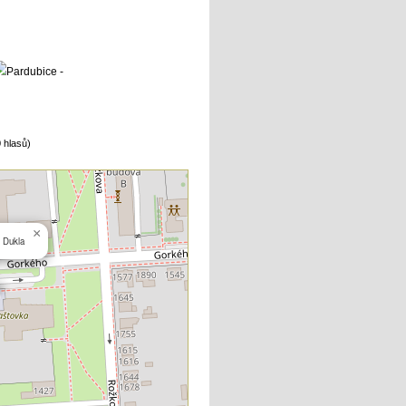
 hlasů)
×
 Dukla