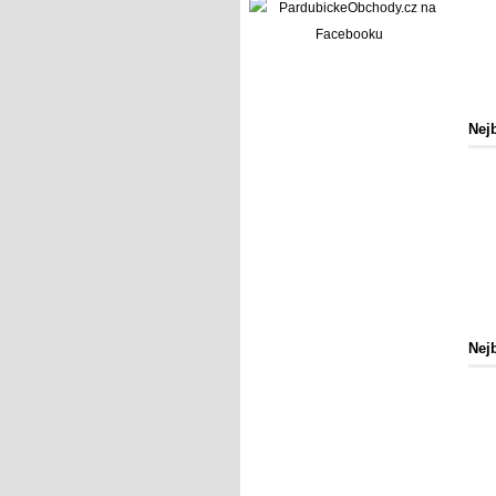
Nej
Nej