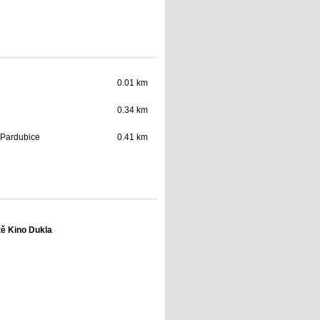
0.01 km
0.34 km
 Pardubice
0.41 km
tě Kino Dukla