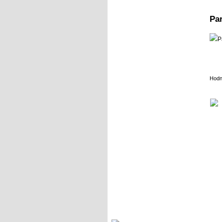
Pa
Hodn