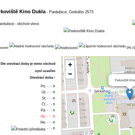
rkoviště Kino Dukla
- Pardubice,
Gorkého 2573
ocení
0% (0
+
−
Otevírací doba :
Parkoviště Kino
Po:
- : - h
Út:
- : - h
St:
- : - h
Čt:
- : - h
Pá:
- : - h
So:
- : - h
Ne:
- : - h
- : - h