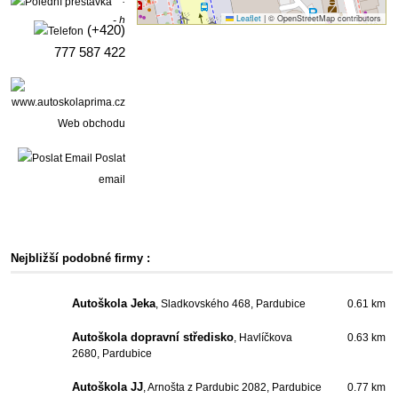
Leaflet
|
© OpenStreetMap contributors
- h
(+420)
777 587 422
Web obchodu
Poslat
email
Nejbližší podobné firmy :
Autoškola Jeka
, Sladkovského 468, Pardubice
0.61 km
Autoškola dopravní středisko
, Havlíčkova
0.63 km
2680, Pardubice
Autoškola JJ
, Arnošta z Pardubic 2082, Pardubice
0.77 km