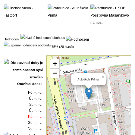
Hodnocení
75% (28 hlasů)
+
−
×
Autoškola Prima
Otevírací doba :
Po:
- : - h
Út:
- : - h
St:
- : - h
Čt:
- : - h
Pá:
- : - h
So:
- : - h
Ne:
- : - h
- :