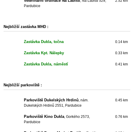
Veterinární ordinace Na Labišti
, Na Labišti 529,
2.52 km
Pardubice
Nejbližší zastávka MHD :
Zastávka Dukla, točna
0.14 km
Zastávka Kpt. Nálepky
0.33 km
Zastávka Dukla, náměstí
0.41 km
Nejbližší parkoviště :
Parkoviště Dukelských Hrdinů
, nám.
0.45 km
Dukelských Hrdinů 2551, Pardubice
Parkoviště Kino Dukla
, Gorkého 2573,
0.76 km
Pardubice