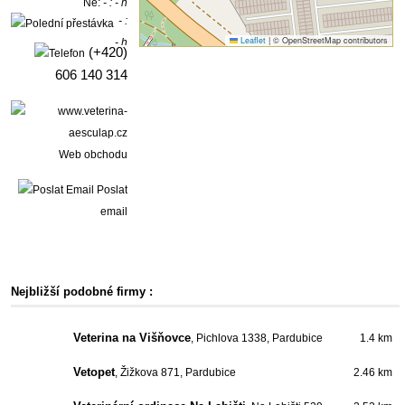
Ne:
- : - h
- :
Leaflet
|
© OpenStreetMap contributors
- h
(+420)
606 140 314
Web obchodu
Poslat
email
Nejbližší podobné firmy :
Veterina na Višňovce
, Pichlova 1338, Pardubice
1.4 km
Vetopet
, Žižkova 871, Pardubice
2.46 km