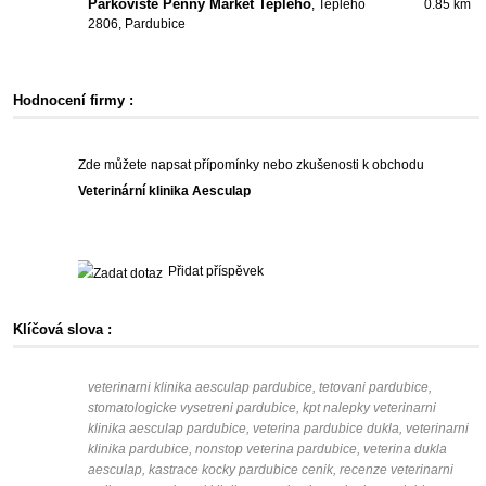
Parkoviště Penny Market Teplého
, Teplého
0.85 km
2806, Pardubice
Hodnocení firmy :
Zde můžete napsat přípomínky nebo zkušenosti k obchodu
Veterinární klinika Aesculap
Přidat příspěvek
Klíčová slova :
veterinarni klinika aesculap pardubice, tetovani pardubice,
stomatologicke vysetreni pardubice, kpt nalepky veterinarni
klinika aesculap pardubice, veterina pardubice dukla, veterinarni
klinika pardubice, nonstop veterina pardubice, veterina dukla
aesculap, kastrace kocky pardubice cenik, recenze veterinarni