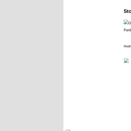
St
Hodn