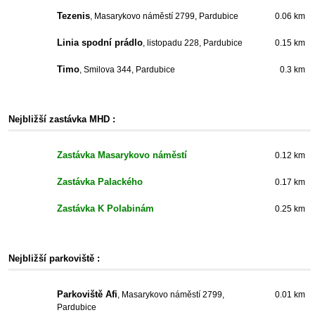
Tezenis
, Masarykovo náměstí 2799, Pardubice
0.06 km
Linia spodní prádlo
, listopadu 228, Pardubice
0.15 km
Timo
, Smilova 344, Pardubice
0.3 km
Nejbližší zastávka MHD :
Zastávka Masarykovo náměstí
0.12 km
Zastávka Palackého
0.17 km
Zastávka K Polabinám
0.25 km
Nejbližší parkoviště :
Parkoviště Afi
, Masarykovo náměstí 2799,
0.01 km
Pardubice