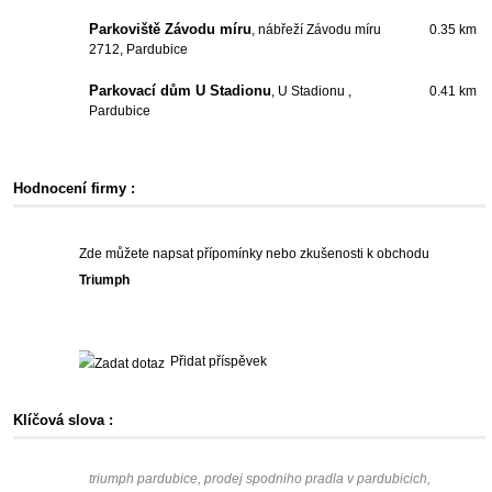
Parkoviště Závodu míru
, nábřeží Závodu míru
0.35 km
2712, Pardubice
Parkovací dům U Stadionu
, U Stadionu ,
0.41 km
Pardubice
Hodnocení firmy :
Zde můžete napsat přípomínky nebo zkušenosti k obchodu
Triumph
Přidat příspěvek
Klíčová slova :
triumph pardubice, prodej spodniho pradla v pardubicich,