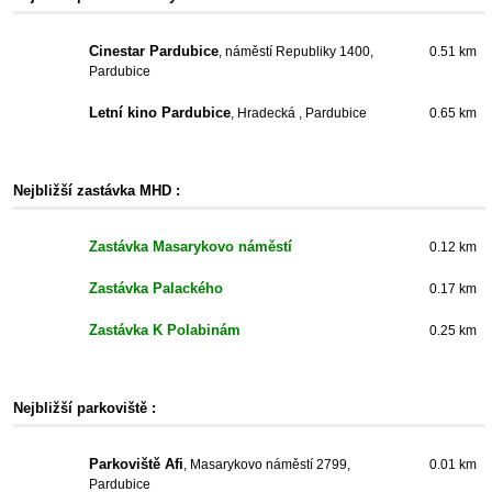
Cinestar Pardubice
, náměstí Republiky 1400,
0.51 km
Pardubice
Letní kino Pardubice
, Hradecká , Pardubice
0.65 km
Nejbližší zastávka MHD :
Zastávka Masarykovo náměstí
0.12 km
Zastávka Palackého
0.17 km
Zastávka K Polabinám
0.25 km
Nejbližší parkoviště :
Parkoviště Afi
, Masarykovo náměstí 2799,
0.01 km
Pardubice