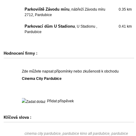
Parkoviště Závodu míru
, nábřeží Závodu míru
0.35 km
2712, Pardubice
Parkovací dům U Stadionu
, U Stadionu ,
0.41 km
Pardubice
Hodnocení firmy :
Zde můžete napsat přípomínky nebo zkušenosti k obchodu
Cinema City Pardubice
Přidat příspěvek
Klíčová slova :
cinema city pardubice, pardubice kino afi pardubice, pardubice