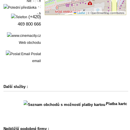
Ne:
- : - h
- :
Leaflet
|
© OpenStreetMap contributors
- h
(+420)
469 800 666
Web obchodu
Poslat
email
Další služby :
Platba kartou
Nejbližší podobné firmy :