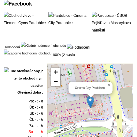
Hodnocení
100% (2 hlasů)
+
−
×
Cinema City Pardubice
Otevírací doba :
Po:
- : - h
Út:
- : - h
St:
- : - h
Čt:
- : - h
Pá:
- : - h
So:
- : - h