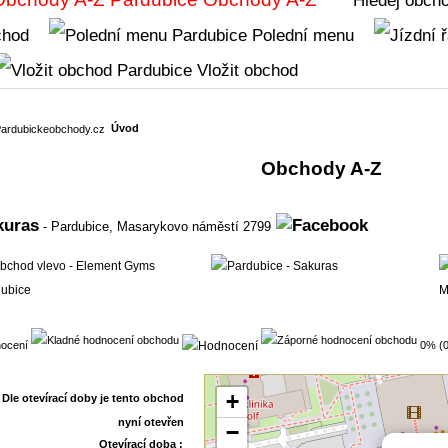
chod
Polední menu
Vložit obchod
Úvod
Obchody A-Z
kuras
- Pardubice,
Masarykovo náměstí 2799
ocení
0% (0
+
−
Otevírací doba :