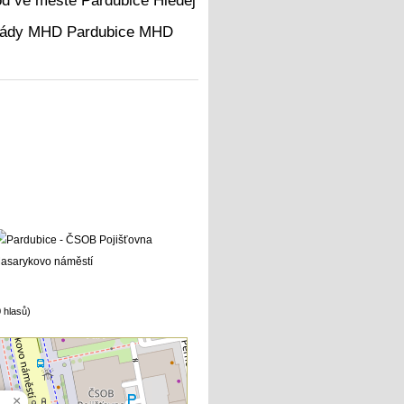
Hledej
MHD
 hlasů)
×