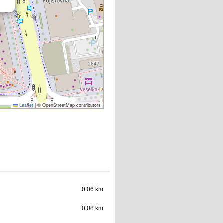
Leaflet
|
© OpenStreetMap contributors
0.06 km
0.08 km