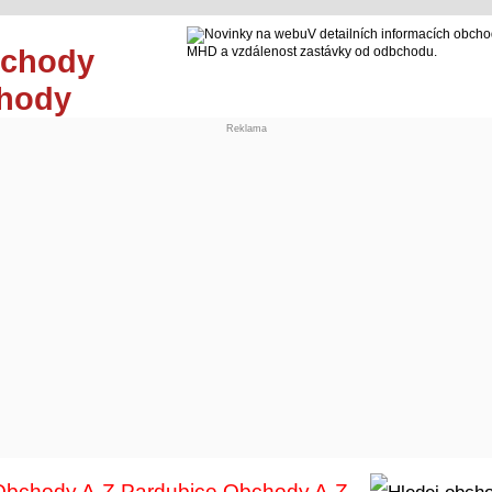
V detailních informacích obcho
MHD a vzdálenost zastávky od odbchodu.
chody
Reklama
Obchody A-Z