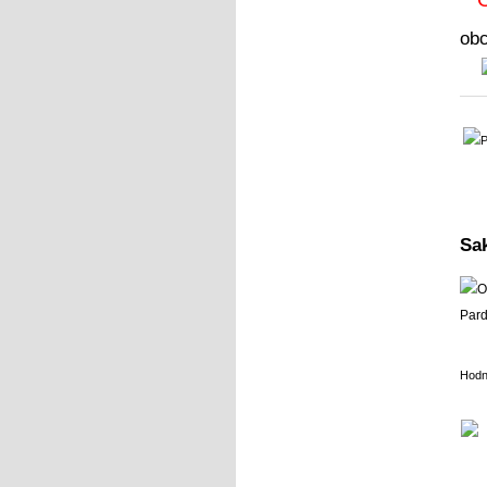
ob
Sa
Hodn