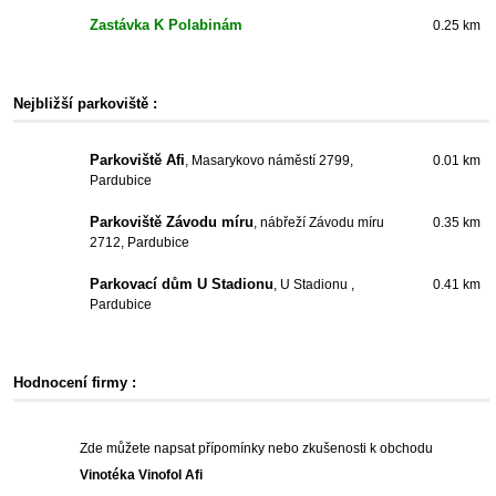
Zastávka K Polabinám
0.25 km
Nejbližší parkoviště :
Parkoviště Afi
, Masarykovo náměstí 2799,
0.01 km
Pardubice
Parkoviště Závodu míru
, nábřeží Závodu míru
0.35 km
2712, Pardubice
Parkovací dům U Stadionu
, U Stadionu ,
0.41 km
Pardubice
Hodnocení firmy :
Zde můžete napsat přípomínky nebo zkušenosti k obchodu
Vinotéka Vinofol Afi