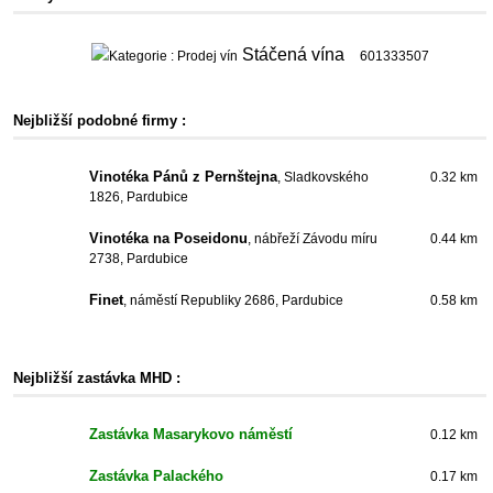
Stáčená vína
601333507
Nejbližší podobné firmy :
Vinotéka Pánů z Pernštejna
, Sladkovského
0.32 km
1826, Pardubice
Vinotéka na Poseidonu
, nábřeží Závodu míru
0.44 km
2738, Pardubice
Finet
, náměstí Republiky 2686, Pardubice
0.58 km
Nejbližší zastávka MHD :
Zastávka Masarykovo náměstí
0.12 km
Zastávka Palackého
0.17 km