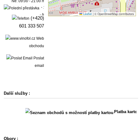
Ne:
09:00 - 21:00 h
- :
Leaflet
|
© OpenStreetMap contributors
- h
(+420)
601 333 507
Web
obchodu
Poslat
email
Další služby :
Platba kartou
Obory :