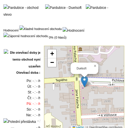
Hodnocení
0% (0 hlasů)
+
−
×
Duelsoft
Otevírací doba :
Po:
- : - h
Út:
- : - h
St:
- : - h
Čt:
- : - h
Pá:
- : - h
So:
- : - h
Ne:
- : - h
- :
Leaflet
|
© OpenStreetMap contributors
- h