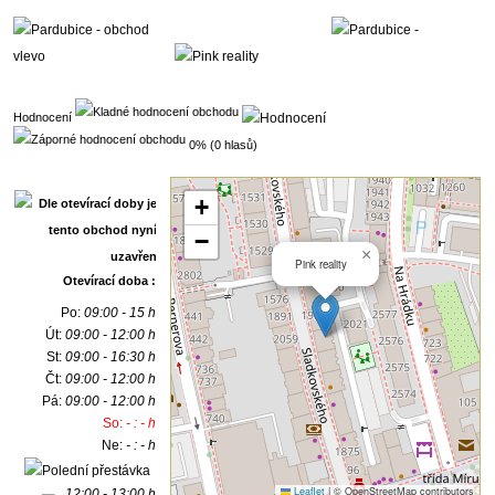
Hodnocení
0% (0 hlasů)
+
−
×
Pink reality
Otevírací doba :
Po:
09:00 - 15 h
Út:
09:00 - 12:00 h
St:
09:00 - 16:30 h
Čt:
09:00 - 12:00 h
Pá:
09:00 - 12:00 h
So:
- : - h
Ne:
- : - h
Leaflet
|
© OpenStreetMap contributors
12:00 - 13:00 h