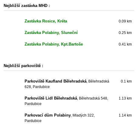
Nejbližší zastávka MHD :
Zastávka Rosice, Kréta
0.09 km
Zastávka Polabiny, Sluneční
0.25 km
Zastávka Polabiny, Kpt.Bartoše
0.41 km
Nejbližší parkoviště :
Parkoviště Kaufland Bělehradská
, Bělehradská
0.1 km
628, Pardubice
Parkoviště Lidl Bělehradská
, Bělehradská 548,
1.13 km
Pardubice
Parkovací dům Polabiny
, Mladých 322,
1.14 km
Pardubice