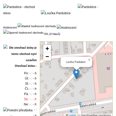
Hodnocení
0% (0 hlasů)
+
−
×
Loučka Pardubice
Otevírací doba :
Po:
- : - h
Út:
- : - h
St:
- : - h
Čt:
- : - h
Pá:
- : - h
So:
- : - h
Ne:
- : - h
- :
Leaflet
|
© OpenStreetMap contributors
- h