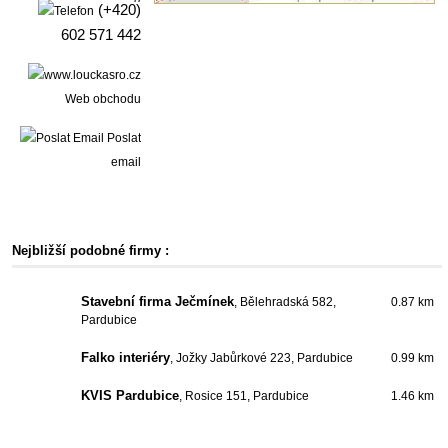
(+420)
602 571 442
Web obchodu
Poslat
email
Nejbližší podobné firmy :
Stavební firma Ječmínek
, Bělehradská 582,
0.87 km
Pardubice
Falko interiéry
, Jožky Jabůrkové 223, Pardubice
0.99 km
KVIS Pardubice
, Rosice 151, Pardubice
1.46 km