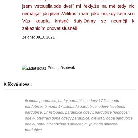
jsem vstoupila,ode dveří mi řekly,že na mě tedy nic
nemají,ať jdu jinam.Velikost mám jako loni,kdy sem si u
Vás koupila krásné šaty.Dámy se neumějí k
zákaznicím chovat slušně!!!
Ze dne: 09.10.2021
Přidat příspěvek
Klíčová slova :
jb moda pardubice, hadry pardubice, odevy 17 listopadu
pardubice, jb moda 17 listopadu pardubice, odevy facebook
pardubice, 17 listopadu pardubice odevy, pardubice hodnoceni
odevy, oteviraci doba odevy pardubice, oteviraci doba pardubice
odevy, pardubiceobchod s oblecenim, jb moda obleceni
pardubice