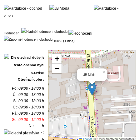
Hodnocení
100% (1 hlas)
+
−
×
JB Móda
Otevírací doba :
Po:
09:00 - 18:00 h
Út:
09:00 - 18:00 h
St:
09:00 - 18:00 h
Čt:
09:00 - 18:00 h
Pá:
09:00 - 18:00 h
So:
09:00 - 12:00 h
Ne:
- : - h
- :
Leaflet
|
© OpenStreetMap contributors
- h