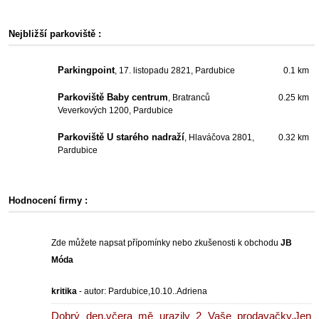
Nejbližší parkoviště :
Parkingpoint
, 17. listopadu 2821, Pardubice
0.1 km
Parkoviště Baby centrum
, Bratranců
0.25 km
Veverkových 1200, Pardubice
Parkoviště U starého nadraží
, Hlaváčova 2801,
0.32 km
Pardubice
Hodnocení firmy :
Zde můžete napsat přípomínky nebo zkušenosti k obchodu
JB
Móda
kritika
- autor:
Pardubice,10.10..Adriena
Dobrý den,včera mě urazily 2 Vaše prodavačky.Jen