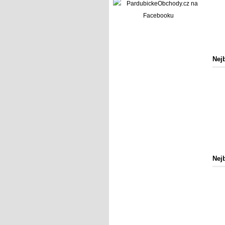
Nej
Nej