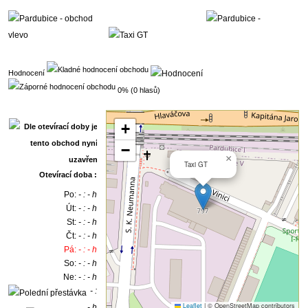
Hodnocení
0% (0 hlasů)
+
−
×
Taxi GT
Otevírací doba :
Po:
- : - h
Út:
- : - h
St:
- : - h
Čt:
- : - h
Pá:
- : - h
So:
- : - h
Ne:
- : - h
- :
Leaflet
|
© OpenStreetMap contributors
- h