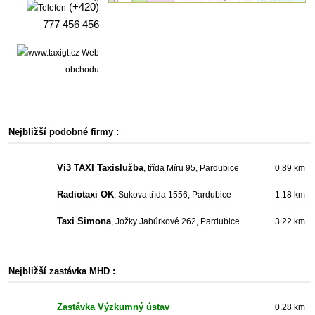
(+420)
777 456 456
Web
obchodu
Nejbližší podobné firmy :
Vi3 TAXI Taxislužba
, třída Míru 95, Pardubice
0.89 km
Radiotaxi OK
, Sukova třída 1556, Pardubice
1.18 km
Taxi Simona
, Jožky Jabůrkové 262, Pardubice
3.22 km
Nejbližší zastávka MHD :
Zastávka Výzkumný ústav
0.28 km