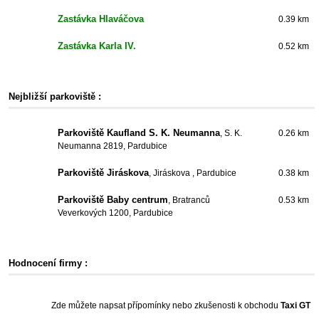
Zastávka Hlaváčova
0.39 km
Zastávka Karla IV.
0.52 km
Nejbližší parkoviště :
Parkoviště Kaufland S. K. Neumanna
, S. K.
0.26 km
Neumanna 2819, Pardubice
Parkoviště Jiráskova
, Jiráskova , Pardubice
0.38 km
Parkoviště Baby centrum
, Bratranců
0.53 km
Veverkových 1200, Pardubice
Hodnocení firmy :
Zde můžete napsat přípomínky nebo zkušenosti k obchodu
Taxi GT