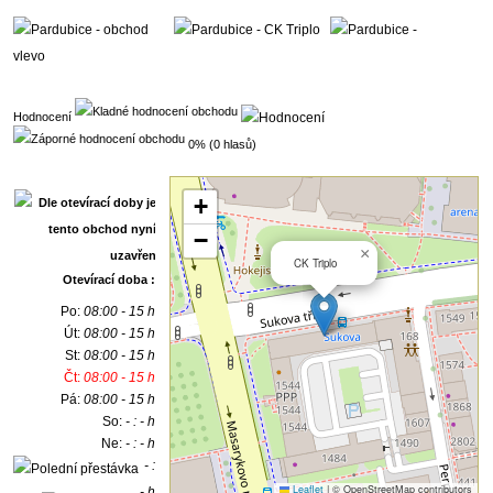
Hodnocení
0% (0 hlasů)
+
−
×
CK Triplo
Otevírací doba :
Po:
08:00 - 15 h
Út:
08:00 - 15 h
St:
08:00 - 15 h
Čt:
08:00 - 15 h
Pá:
08:00 - 15 h
So:
- : - h
Ne:
- : - h
- :
Leaflet
|
© OpenStreetMap contributors
- h