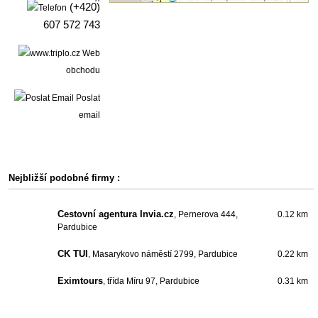
(+420)
607 572 743
Web
obchodu
Poslat
email
Nejbližší podobné firmy :
Cestovní agentura Invia.cz
, Pernerova 444,
0.12 km
Pardubice
CK TUI
, Masarykovo náměstí 2799, Pardubice
0.22 km
Eximtours
, třída Míru 97, Pardubice
0.31 km