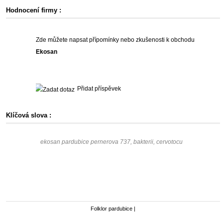
Hodnocení firmy :
Zde můžete napsat přípomínky nebo zkušenosti k obchodu
Ekosan
Přidat příspěvek
Klíčová slova :
ekosan pardubice pernerova 737, bakterii, cervotocu
Folklor pardubice
|