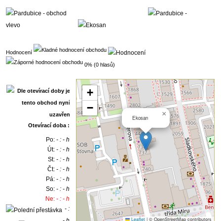
Hodnocení
0% (0 hlasů)
+
−
×
Ekosan
Otevírací doba :
Po:
- : - h
Út:
- : - h
St:
- : - h
Čt:
- : - h
Pá:
- : - h
So:
- : - h
Ne:
- : - h
- :
Leaflet
|
© OpenStreetMap contributors
- h