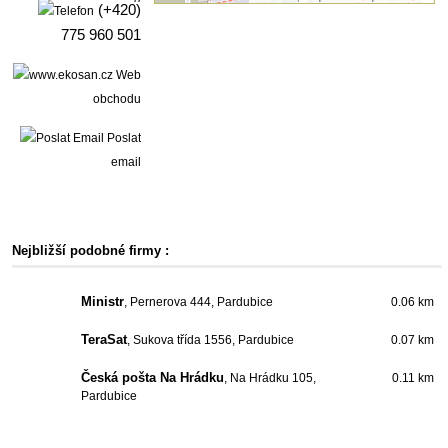
(+420)
775 960 501
Web
obchodu
Poslat
email
Nejbližší podobné firmy :
Ministr
, Pernerova 444, Pardubice
0.06 km
TeraSat
, Sukova třída 1556, Pardubice
0.07 km
Česká pošta Na Hrádku
, Na Hrádku 105,
0.11 km
Pardubice