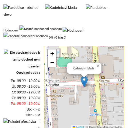
Hodnocení
0% (0 hlasů)
+
−
×
Kadeřnictví Meda
Otevírací doba :
Po:
08:00 - 19:00 h
Út:
08:00 - 19:00 h
St:
08:00 - 19:00 h
Čt:
08:00 - 19:00 h
Pá:
08:00 - 19:00 h
So:
- : - h
Ne:
- : - h
- :
Leaflet
|
© OpenStreetMap contributors
- h