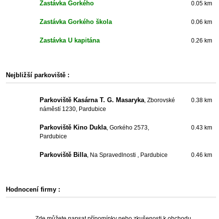
Zastávka Gorkého
0.05 km
Zastávka Gorkého škola
0.06 km
Zastávka U kapitána
0.26 km
Nejbližší parkoviště :
Parkoviště Kasárna T. G. Masaryka
, Zborovské
0.38 km
náměstí 1230, Pardubice
Parkoviště Kino Dukla
, Gorkého 2573,
0.43 km
Pardubice
Parkoviště Billa
, Na Spravedlnosti , Pardubice
0.46 km
Hodnocení firmy :
Zde můžete napsat přípomínky nebo zkušenosti k obchodu