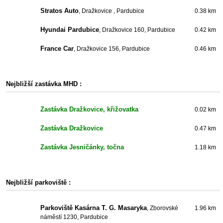
Stratos Auto
, Dražkovice , Pardubice
0.38 km
Hyundai Pardubice
, Dražkovice 160, Pardubice
0.42 km
France Car
, Dražkovice 156, Pardubice
0.46 km
Nejbližší zastávka MHD :
Zastávka Dražkovice, křižovatka
0.02 km
Zastávka Dražkovice
0.47 km
Zastávka Jesničánky, točna
1.18 km
Nejbližší parkoviště :
Parkoviště Kasárna T. G. Masaryka
, Zborovské
1.96 km
náměstí 1230, Pardubice