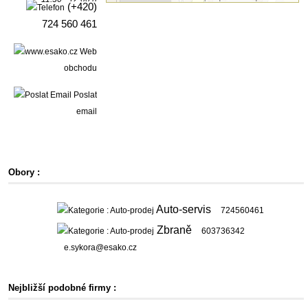
(+420)
724 560 461
Web
obchodu
Poslat
email
Obory :
Auto-servis
724560461
Zbraně
603736342
e.sykora@esako.cz
Nejbližší podobné firmy :