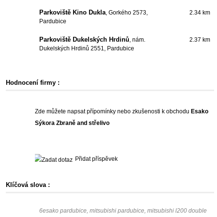
Parkoviště Kino Dukla
, Gorkého 2573,
2.34 km
Pardubice
Parkoviště Dukelských Hrdinů
, nám.
2.37 km
Dukelských Hrdinů 2551, Pardubice
Hodnocení firmy :
Zde můžete napsat přípomínky nebo zkušenosti k obchodu
Esako
Sýkora Zbraně and střelivo
Přidat příspěvek
Klíčová slova :
6esako pardubice, mitsubishi pardubice, mitsubishi l200 double