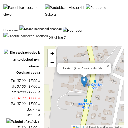
Hodnocení
0% (2 hlasů)
+
−
×
Esako Sýkora Zbraně and střelivo
Otevírací doba :
Po:
07:00 - 17:00 h
Út:
07:00 - 17:00 h
St:
07:00 - 17:00 h
Čt:
07:00 - 17:00 h
Pá:
07:00 - 17:00 h
So:
- : - h
Ne:
- : - h
Leaflet
|
© OpenStreetMap contributors
11:30 - 12:00 h