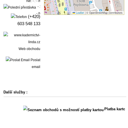
Ne:
- : - h
- :
Leaflet
|
© OpenStreetMap contributors
- h
(+420)
603 548 133
Web obchodu
Poslat
email
Další služby :
Platba kartou