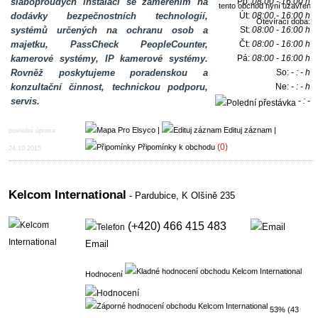
slaboproudých instalací se zaměřením na
Po:
08:00 - 16:00 h
dodávky bezpečnostních technologií,
Út:
08:00 - 16:00 h
Otevírací doba:
systémů určených na ochranu osob a
St:
08:00 - 16:00 h
majetku, PassCheck PeopleCounter,
Čt:
08:00 - 16:00 h
kamerové systémy, IP kamerové systémy.
Pá:
08:00 - 16:00 h
Rovněž poskytujeme poradenskou a
So:
- : - h
konzultační činnost, technickou podporu,
Ne:
- : - h
servis.
- : -
h
|
Edituj záznam
|
poslední úprava
(0)
Připomínky k obchodu
24.10.2015
Kelcom International
- Pardubice,
K Olšině 235
(+420) 466 415 483
Email
Hodnocení
53% (43