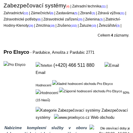
Zabezpečovací systémy
|
Zahradní technika
|
(4)
(11)
Zahradnictví
|
Zámečnictví
|
Zastavárna
|
Zbraně
|
Zdravá výživa
|
(12)
(9)
(5)
(3)
(11)
Zdravotnické potřeby
|
Zdravotnické zařízení
|
Zelenina
|
Zlatnictví-
(8)
(20)
(3)
Hodiny-Klenoty
|
Zmrzlina
|
Zrušeno
|
Žaluzie
|
Železářství
|
(24)
(18)
(102)
(10)
(3)
Celkem
4
záznamy.
Pro Elsyco
- Pardubice,
Arnošta z Pardubic 2771
(+420) 466 511 880
Email
Hodnocení
60%
(15 hlasů)
Zabezpečovací
systémy
Web obchodu
Nabízíme komplexní služby v oboru