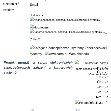
Email
Hodnocení
0%
(0 hlasů)
Zabezpečovací
systémy
Web obchodu
Prodej, montáž a servis elektronických
zabezpečovacích zařízení a kamerových
Po:
- : - h
systémů.
Út:
- : - h
Otevírací doba:
St:
- : - h
Čt:
- : - h
Pá:
- : - h
So:
- : - h
Ne:
- : - h
- : -
h