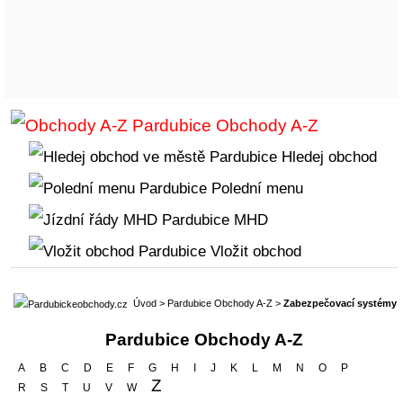
Obchody A-Z
Hledej obchod
Polední menu
MHD
Vložit obchod
Úvod
>
Pardubice Obchody A-Z
>
Zabezpečovací systémy
Pardubice Obchody A-Z
A
B
C
D
E
F
G
H
I
J
K
L
M
N
O
P
Z
R
S
T
U
V
W