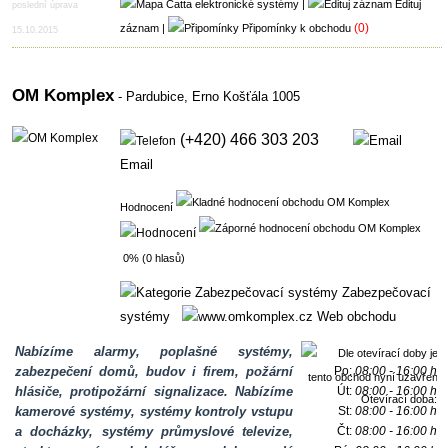
|
Edituj
poslední úprava
(0)
záznam
|
Připomínky k obchodu
15.10.2015
OM Komplex
- Pardubice,
Erno Košťála 1005
(+420) 466 303 203
Email
Hodnocení
0% (0 hlasů)
Zabezpečovací
systémy
Web obchodu
Nabízíme alarmy, poplašné systémy,
zabezpečení domů, budov i firem, požární
Po:
08:00 - 16:00 h
hlásiče, protipožární signalizace. Nabízíme
Út:
08:00 - 16:00 h
Otevírací doba:
kamerové systémy, systémy kontroly vstupu
St:
08:00 - 16:00 h
a docházky, systémy průmyslové televize,
Čt:
08:00 - 16:00 h