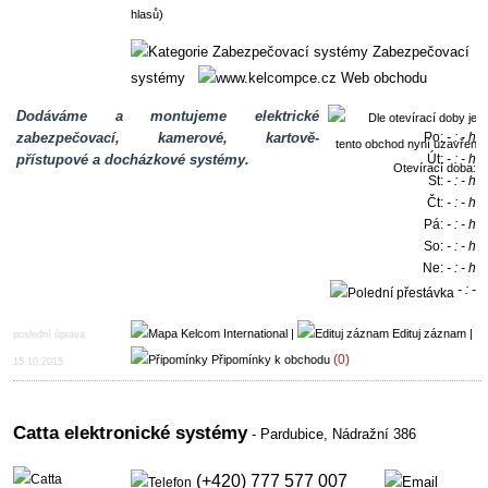
hlasů)
Zabezpečovací
systémy
Web obchodu
Dodáváme a montujeme elektrické
zabezpečovací, kamerové, kartově-
Po:
- : - h
přístupové a docházkové systémy.
Út:
- : - h
Otevírací doba:
St:
- : - h
Čt:
- : - h
Pá:
- : - h
So:
- : - h
Ne:
- : - h
- : -
h
|
Edituj záznam
|
poslední úprava
(0)
Připomínky k obchodu
15.10.2015
Catta elektronické systémy
- Pardubice,
Nádražní 386
(+420) 777 577 007