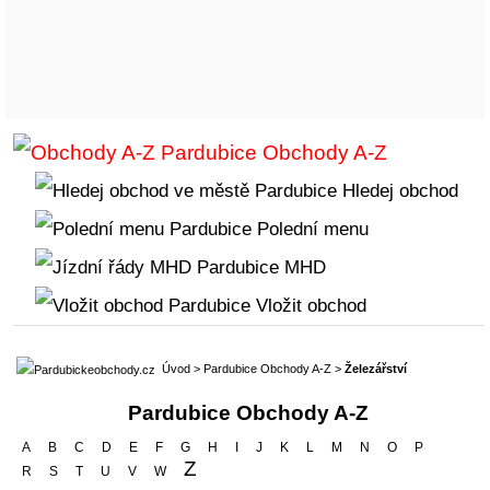
Obchody A-Z
Hledej obchod
Polední menu
MHD
Vložit obchod
Úvod
>
Pardubice Obchody A-Z
>
Železářství
Pardubice Obchody A-Z
A
B
C
D
E
F
G
H
I
J
K
L
M
N
O
P
Z
R
S
T
U
V
W