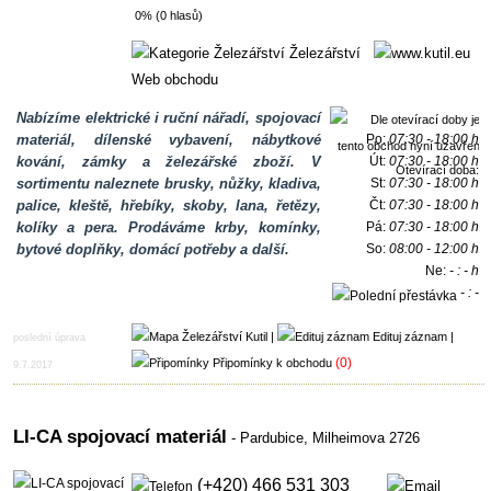
0% (0 hlasů)
Železářství
Web obchodu
Nabízíme elektrické i ruční nářadí, spojovací
materiál, dílenské vybavení, nábytkové
Po:
07:30 - 18:00 h
kování, zámky a železářské zboží. V
Út:
07:30 - 18:00 h
Otevírací doba:
sortimentu naleznete brusky, nůžky, kladiva,
St:
07:30 - 18:00 h
palice, kleště, hřebíky, skoby, lana, řetězy,
Čt:
07:30 - 18:00 h
kolíky a pera. Prodáváme krby, komínky,
Pá:
07:30 - 18:00 h
bytové doplňky, domácí potřeby a další.
So:
08:00 - 12:00 h
Ne:
- : - h
- : -
h
|
Edituj záznam
|
poslední úprava
(0)
Připomínky k obchodu
9.7.2017
LI-CA spojovací materiál
- Pardubice,
Milheimova 2726
(+420) 466 531 303