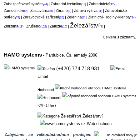
Zabezpečovací systémy
|
Zahradní technika
|
Zahradnictví
|
(4)
(11)
(12)
Zámečnictví
|
Zastavárna
|
Zbraně
|
Zdravá výživa
|
Zdravotnické
(9)
(5)
(3)
(11)
potřeby
|
Zdravotnické zařízení
|
Zelenina
|
Zlatnictví-Hodiny-Klenoty
|
(8)
(20)
(3)
(24)
Železářství
Zmrzlina
|
Zrušeno
|
Žaluzie
|
|
(18)
(102)
(10)
(3)
Celkem
3
záznamy.
HAMO systems
- Pardubice,
Čs. armády 2006
(+420) 774 718 931
Email
Hodnocení
0% (1 hlas)
Železářství
Web obchodu
Zabýváme se velkoobchodním prodejem