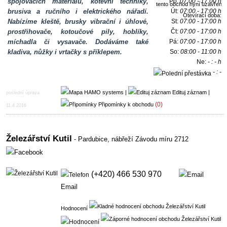
spojovacích materiálů, kotevní techniky,
Po:
07:00 - 17:00 h
brusiva a ručního i elektrického nářadí.
Út:
07:00 - 17:00 h
Otevírací doba:
Nabízíme kleště, brusky vibrační i úhlové,
St:
07:00 - 17:00 h
prostřihovače, kotoučové pily, hoblíky,
Čt:
07:00 - 17:00 h
míchadla či vysavače. Dodáváme také
Pá:
07:00 - 17:00 h
kladiva, nůžky i vrtačky s příklepem.
So:
08:00 - 11:00 h
Ne:
- : - h
- : -
h
|
Edituj záznam
|
poslední úprava
(0)
Připomínky k obchodu
11.4.2016
Železářství Kutil
- Pardubice,
nábřeží Závodu míru 2712
(+420) 466 530 970
Email
Hodnocení