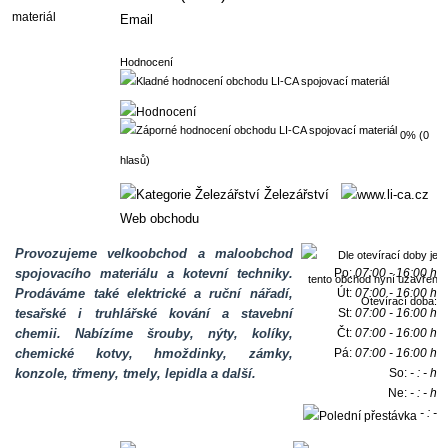
Email
Hodnocení
0% (0
hlasů)
Železářství
Web obchodu
Provozujeme velkoobchod a maloobchod
spojovacího materiálu a kotevní techniky.
Po:
07:00 - 16:00 h
Prodáváme také elektrické a ruční nářadí,
Út:
07:00 - 16:00 h
Otevírací doba:
tesařské i truhlářské kování a stavební
St:
07:00 - 16:00 h
chemii. Nabízíme šrouby, nýty, kolíky,
Čt:
07:00 - 16:00 h
chemické kotvy, hmoždinky, zámky,
Pá:
07:00 - 16:00 h
konzole, třmeny, tmely, lepidla a další.
So:
- : - h
Ne:
- : - h
- : -
h